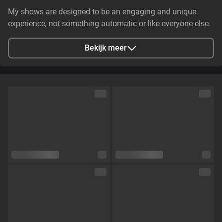
My shows are designed to be an engaging and unique
experience, not something automatic or like everyone else.
I like to create an atmosphere, build connection, and let
things develop naturally, with confidence, tension, and
Bekijk meer
presence. It’s not just about what happens, but how it
happens — every detail matters. I don’t follow a fixed script,
so every
Stad
Estados Unidos, Becerril, Cesar, Colombia
Talen
Engels,
Spaans
Oogkleur
Groen
Haarkleur
Blond
Lichaamsbouw
Skinny