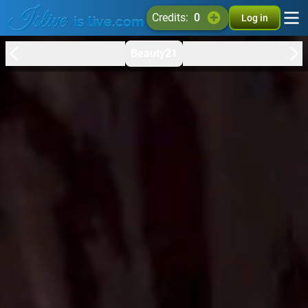
credits:
0
Log in
Beauty21