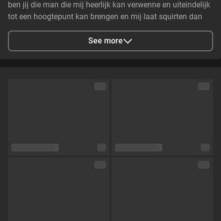
ben jij die man die mij heerlijk kan verwenne en uiteindelijk
tot een hoogtepunt kan brengen en mij laat squirten dan
hoop ik je snel te zien hihihihi
See more
City
Dordrecht, NL
Languages
Dutch,
English,
German
Eye color
Green
Hair color
Brown
Physique
Curvy
Cup size
Size B
Pubic hair
No